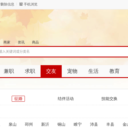
/删除信息
手机浏览
商家
资讯
商品
兼职
求职
交友
宠物
生活
教育
征婚
结伴活动
技能交换
汪
泉山
邳州
新沂
铜山
睢宁
沛县
丰县
金