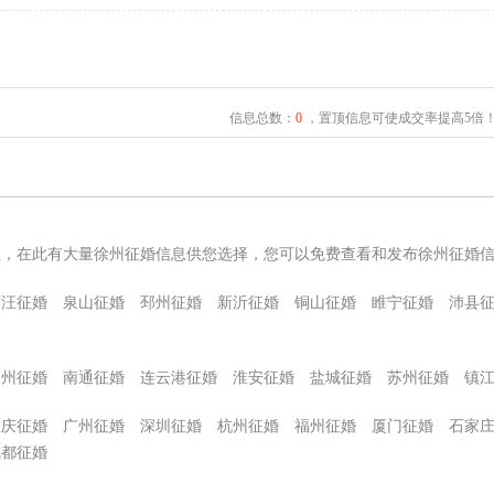
信息总数：
0
，置顶信息可使成交率提高5倍
息，在此有大量徐州征婚信息供您选择，您可以免费查看和发布徐州征婚
贾汪征婚
泉山征婚
邳州征婚
新沂征婚
铜山征婚
睢宁征婚
沛县
扬州征婚
南通征婚
连云港征婚
淮安征婚
盐城征婚
苏州征婚
镇
重庆征婚
广州征婚
深圳征婚
杭州征婚
福州征婚
厦门征婚
石家
成都征婚