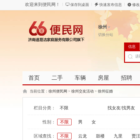
欢迎来到便民网！
保存到桌面
快速发布信息
修改
徐州
切换分站
信息
首页
二手
车辆
房屋
招聘
当前位置：
徐州便民网
>
徐州交友活动
>
徐州征婚
栏目分类：
不限
找女友/找男友
性别：
不限
男
女
区域查找：
不限
云龙
鼓楼
九里
贾