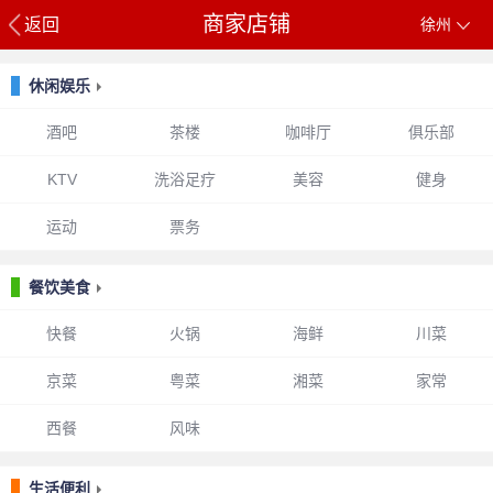
商家店铺
返回
徐州
休闲娱乐
酒吧
茶楼
咖啡厅
俱乐部
KTV
洗浴足疗
美容
健身
运动
票务
餐饮美食
快餐
火锅
海鲜
川菜
京菜
粤菜
湘菜
家常
西餐
风味
生活便利