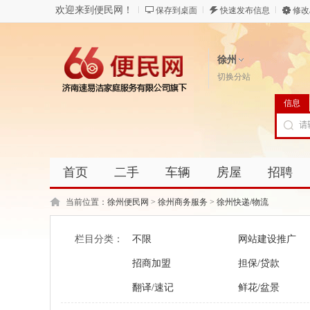
欢迎来到便民网！
保存到桌面
快速发布信息
修改
徐州
切换分站
信息
首页
二手
车辆
房屋
招聘
当前位置：
徐州便民网
>
徐州商务服务
>
徐州快递/物流
栏目分类：
不限
网站建设推广
招商加盟
担保/贷款
翻译/速记
鲜花/盆景