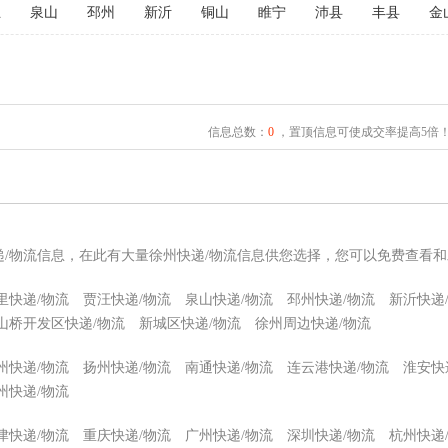
汪
泉山
邳州
新沂
铜山
睢宁
沛县
丰县
金
信息总数：
0
，置顶信息可使成交率提高5倍
递/物流信息，在此有大量徐州快递/物流信息供您选择，您可以免费查看和
里快递/物流
贾汪快递/物流
泉山快递/物流
邳州快递/物流
新沂快递
山桥开发区快递/物流
新城区快递/物流
徐州周边快递/物流
州快递/物流
扬州快递/物流
南通快递/物流
连云港快递/物流
淮安快
州快递/物流
津快递/物流
重庆快递/物流
广州快递/物流
深圳快递/物流
杭州快递