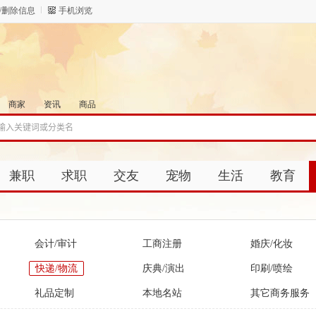
/删除信息
手机浏览
商家
资讯
商品
兼职
求职
交友
宠物
生活
教育
会计/审计
工商注册
婚庆/化妆
快递/物流
庆典/演出
印刷/喷绘
礼品定制
本地名站
其它商务服务